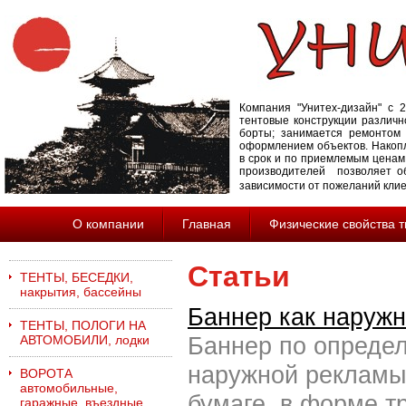
Компания "Унитех-дизайн" с 2
тентовые конструкции различн
борты; занимается ремонтом 
оформлением объектов. Накопл
в срок и по приемлемым ценам
производителей позволяет об
зависимости от пожеланий кли
О компании
Главная
Физические свойства 
Статьи
ТЕНТЫ, БЕСЕДКИ,
накрытия, бассейны
Баннер как наруж
ТЕНТЫ, ПОЛОГИ НА
Баннер по определ
АВТОМОБИЛИ, лодки
наружной рекламы,
ВОРОТА
автомобильные,
бумаге, в форме т
гаражные, въездные,