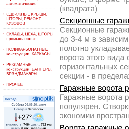
автоматические
(квадрата)
СДВИЖНЫЕ КРЫШИ,
Секционные гараж
ШТОРЫ, РЕМОНТ
КУЗОВОВ
Секционные гараж
СКЛАДЫ, ЦЕХА, ШТОРЫ
до 3-4 м в зависим
промышленные
полотно укладывае
ПОЛИКАРБОНАТНЫЕ
конструкции, КАРКАСЫ
ворота этого вида 
РЕКЛАМНЫЕ
горизонтальных се
конструкции, БАННЕРЫ,
БРЭНДМАУЭРЫ
секции - в предела
ПРОЧЕЕ
Гаражные ворота 
Гаражные ворота р
Погода
популярен. Створк
Суббота 08.08.26, днем
Погода в
Черкассах
экономии простран
+27°
влажность:
74%
давл.:
752 мм
Ворота гаражные о
ветер:
6 м/с, западный