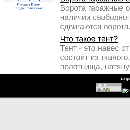
Погода в Киеве
Ворота гаражные о
Погода в Запорожье
наличии свободног
сдвигаются ворота
Что такое тент?
Тент - это навес о
состоит из тканог
полотнища, натяну
Разр