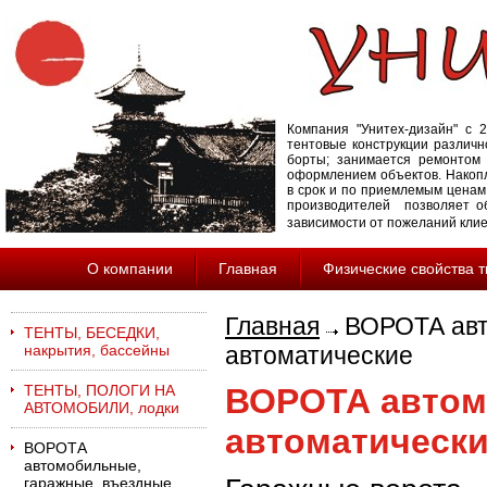
Компания "Унитех-дизайн" с 2
тентовые конструкции различн
борты; занимается ремонтом 
оформлением объектов. Накопл
в срок и по приемлемым ценам
производителей позволяет об
зависимости от пожеланий кли
О компании
Главная
Физические свойства 
Главная
ВОРОТА авт
ТЕНТЫ, БЕСЕДКИ,
накрытия, бассейны
автоматические
ТЕНТЫ, ПОЛОГИ НА
ВОРОТА автом
АВТОМОБИЛИ, лодки
автоматическ
ВОРОТА
автомобильные,
гаражные, въездные,