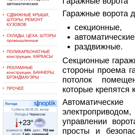
Гаражные ворота
автоматические
Гаражные ворота д
СДВИЖНЫЕ КРЫШИ,
ШТОРЫ, РЕМОНТ
КУЗОВОВ
секционные,
автоматически
СКЛАДЫ, ЦЕХА, ШТОРЫ
промышленные
раздвижные.
ПОЛИКАРБОНАТНЫЕ
конструкции, КАРКАСЫ
Секционные гараж
РЕКЛАМНЫЕ
стороны проема г
конструкции, БАННЕРЫ,
БРЭНДМАУЭРЫ
потолок помеще
которые крепятся к
ПРОЧЕЕ
Автоматическ
Погода
электроприводом,
Суббота 08.08.26, вечер
Погода в
Черкассах
управлении ворот
+23°
просты и безопа
влажность:
84%
давл.:
753 мм
ветер:
7 м/с, северный