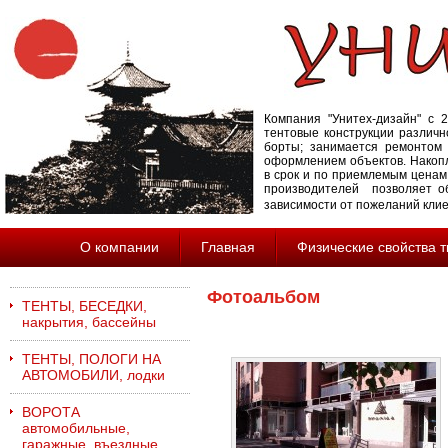
Компания "Унитех-дизайн" с 2
тентовые конструкции различн
борты; занимается ремонтом 
оформлением объектов. Накопл
в срок и по приемлемым ценам
производителей позволяет об
зависимости от пожеланий кли
О компании
Главная
Физические свойства 
Фотоальбом
ТЕНТЫ, БЕСЕДКИ,
накрытия, бассейны
ТЕНТЫ, ПОЛОГИ НА
АВТОМОБИЛИ, лодки
ВОРОТА
автомобильные,
гаражные, въездные,