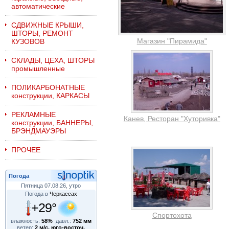
автоматические
СДВИЖНЫЕ КРЫШИ,
ШТОРЫ, РЕМОНТ
Магазин "Пирамида"
КУЗОВОВ
СКЛАДЫ, ЦЕХА, ШТОРЫ
промышленные
ПОЛИКАРБОНАТНЫЕ
конструкции, КАРКАСЫ
РЕКЛАМНЫЕ
Канев, Ресторан "Хуторивка"
конструкции, БАННЕРЫ,
БРЭНДМАУЭРЫ
ПРОЧЕЕ
Погода
Пятница 07.08.26, утро
Погода в
Черкассах
+29°
Спортохота
влажность:
58%
давл.:
752 мм
ветер:
2 м/с, юго-восточ.