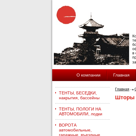
К
т
б
о
в
п
з
О компании
Главная
Главная
ТЕНТЫ, БЕСЕДКИ,
Шторы 
накрытия, бассейны
ТЕНТЫ, ПОЛОГИ НА
АВТОМОБИЛИ, лодки
ВОРОТА
автомобильные,
гаражные, въездные,