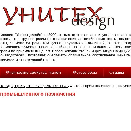
омпания "Унитех-дизайн" с 2000-го года изготовливает и устанавливает к
ентовые конструкции различного назначения, автомобильные тенты, пологи,
орты; занимается ремонтом кузовов грузовых автомобилей, а также гра
формлением объектов. Накопленный опыт позволяет выполнять заказы каче
 срок и по приемлемым ценам. Использование тканей и фурнитуры ведущих
роизводителей позволяет обеспечить оптимальное соотношение цена/кач
.
ависимости от пожеланий клиента
Физические свойства тканей
Фотоальбом
Отзывы
СКЛАДЫ, ЦЕХА, ШТОРЫ промышленные
Шторы промышленного назначен
промышленного назначения